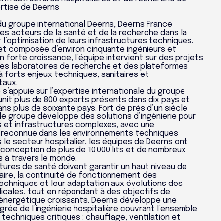
ertise de Deerns
% du groupe international Deerns, Deerns France
s acteurs de la santé et de la recherche dans la
l’optimisation de leurs infrastructures techniques.
 et composée d’environ cinquante ingénieurs et
 forte croissance, l’équipe intervient sur des projets
 des laboratoires de recherche et des plateformes
à forts enjeux techniques, sanitaires et
taux.
s’appuie sur l’expertise internationale du groupe
unit plus de 800 experts présents dans dix pays et
ns plus de soixante pays. Fort de près d’un siècle
 le groupe développe des solutions d’ingénierie pour
 et infrastructures complexes, avec une
n reconnue dans les environnements techniques
s le secteur hospitalier, les équipes de Deerns ont
 conception de plus de 10 000 lits et de nombreux
s à travers le monde.
ctures de santé doivent garantir un haut niveau de
taire, la continuité de fonctionnement des
techniques et leur adaptation aux évolutions des
icales, tout en répondant à des objectifs de
énergétique croissants. Deerns développe une
rée de l’ingénierie hospitalière couvrant l’ensemble
techniques critiques : chauffage, ventilation et