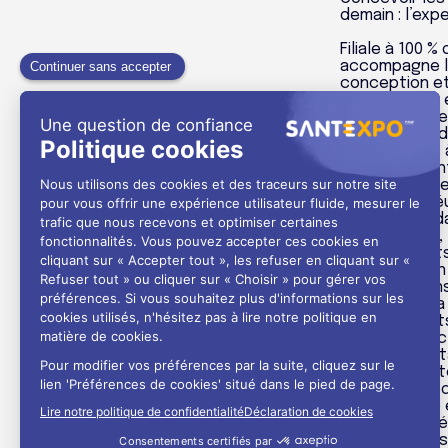
demain : l’exp
Filiale à 100 
accompagne le
conception et 
Basée à Paris
consultants en
hospitaliers,
biomédicales 
environnemen
Deerns France 
Deerns, qui ré
intervenant da
d’expérience,
des bâtiments
spécialisatio
critiques. Dan
contribué à la
grands projet
Les infrastru
sécurité sani
installations 
pratiques méd
performance 
approche intég
des systèmes 