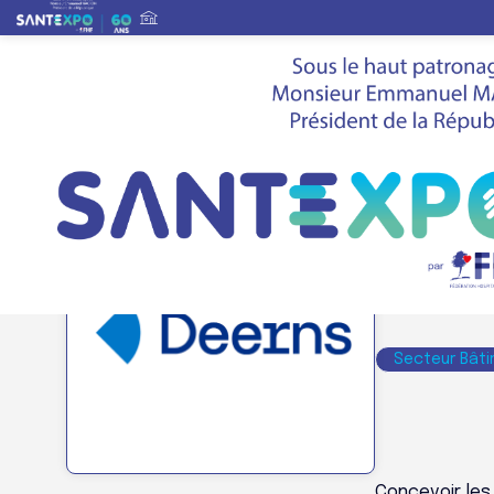
Liste des exposants
>
DEERNS FRANCE
Stand
w341
DEE
Secteur Bâti
Concevoir les