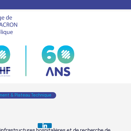
LE
FHF
VIS
SALON
RNS FRANCE
ment & Plateau Technique
 infrastructures hospitalières et de recherche de