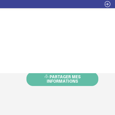
INFOS
ITER
EXPOSER
PROGRAMME
PRATIQUES
DEMANDER UN RDV
ENVOYER UN MESSAGE
PARTAGER MES
INFORMATIONS