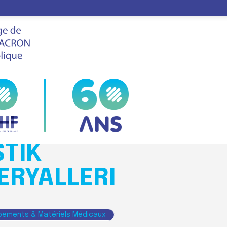
LASTIK MATERYALLE
LE
FHF
VIS
SALON
.M SÜNGER
STIK
ERYALLERI
pements & Matériels Médicaux