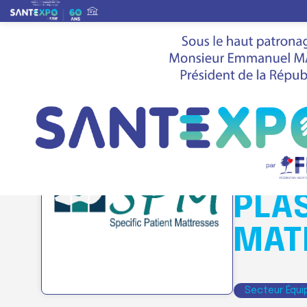
Liste des exposants
>
S.P.M SÜNGER P
Stand
Q20
S.P
PLA
MAT
Secteur Équi