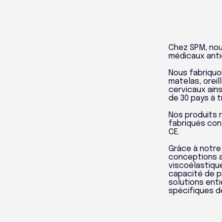
Chez SPM, nou
médicaux antie
Nous fabriqu
matelas, oreil
cervicaux ain
de 30 pays à t
Nos produits 
fabriqués con
CE.
Grâce à notr
conceptions 
viscoélastique
capacité de p
solutions ent
spécifiques de