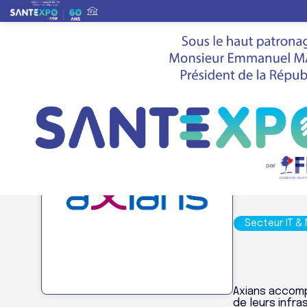
Liste des exposants
>
AXIANS
Stand
E72, 
AXI
Secteur IT &
Axians accomp
de leurs infra