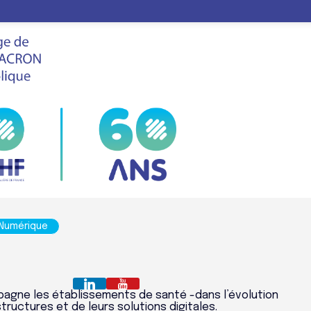
LE
FHF
VIS
SALON
E74
ANS
 Numérique
agne les établissements de santé -dans l’évolution
structures et de leurs solutions digitales.