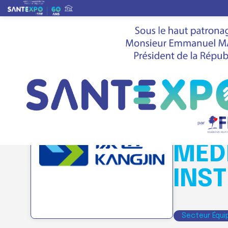
Liste des exposants
>
JIANGSU KANGJ
Stand
P06
JIA
MED
INS
Secteur Équi