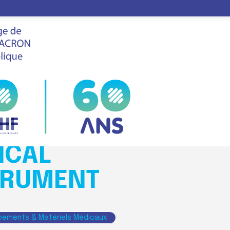
IN MEDICAL INSTR
LE
FHF
VIS
SALON
NGSU KANGJIN
ICAL
TRUMENT
pements & Matériels Médicaux