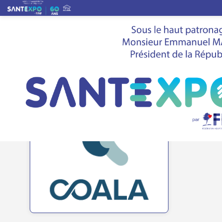
Liste des exposants
>
COALA
COA
Secteur Insti