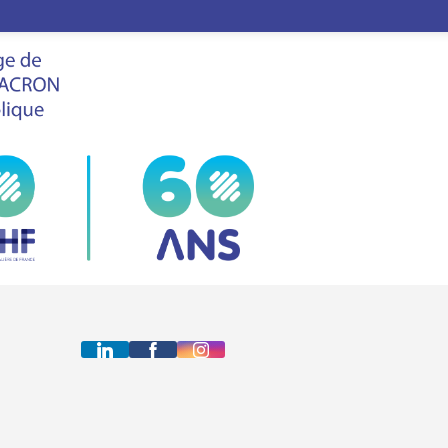
LE
FHF
VIS
LA
SALON
tutions & Services