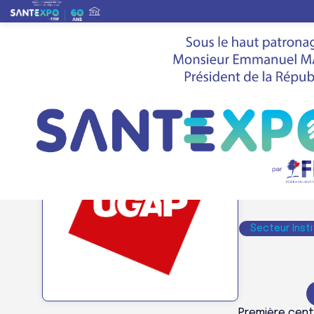
Liste des exposants
>
UGAP
Stand
F12
UGA
Secteur Insti
Première centr