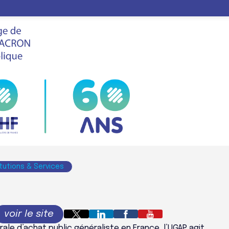
LE
FHF
VIS
SALON
P
tutions & Services
ale d’achat public généraliste en France, l’UGAP agit