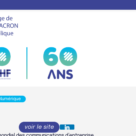
LE
FHF
VIS
SALON
EL FRANCE
 Numérique
 mondial des communications d’entreprise,