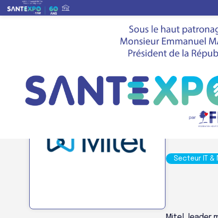
Liste des exposants
>
MITEL FRANCE
Stand
B58
MIT
Secteur IT &
Mitel, leader