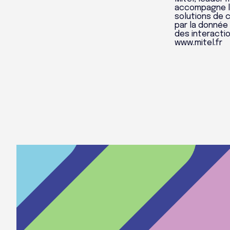
accompagne la
solutions de 
par la donnée 
des interacti
www.mitel.fr