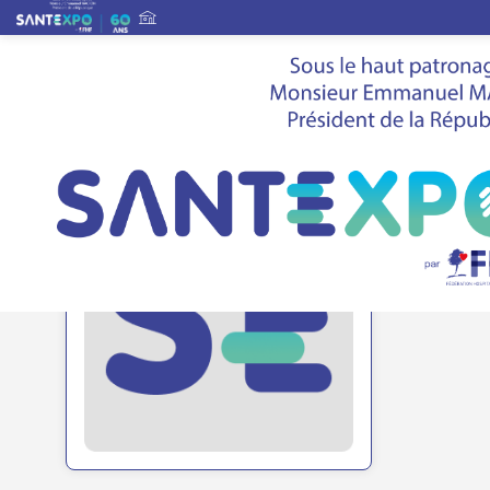
Liste des exposants
>
AXIANS
AXI