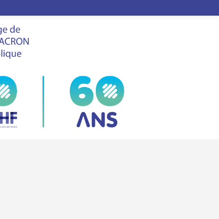
LE
FHF
VIS
ANS
SALON