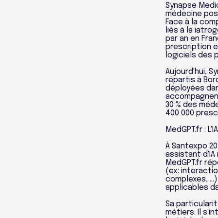
Synapse Medici
médecine poss
Face à la com
liés à la iat
par an en Fran
prescription e
logiciels des 
Aujourd'hui, 
répartis à Bor
déployées dan
accompagnent 
30 % des méde
400 000 prescr
MedGPT.fr : L'
À Santexpo 20
assistant d'I
MedGPT.fr rép
(ex: interact
complexes, ...
applicables d
Sa particulari
métiers. Il s'