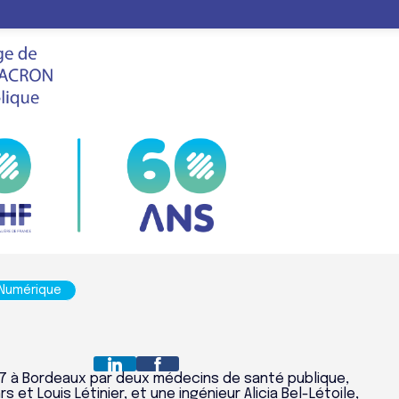
INE
LE
FHF
VIS
SALON
APSE MEDICINE
 Numérique
7 à Bordeaux par deux médecins de santé publique,
 et Louis Létinier, et une ingénieur Alicia Bel-Létoile,