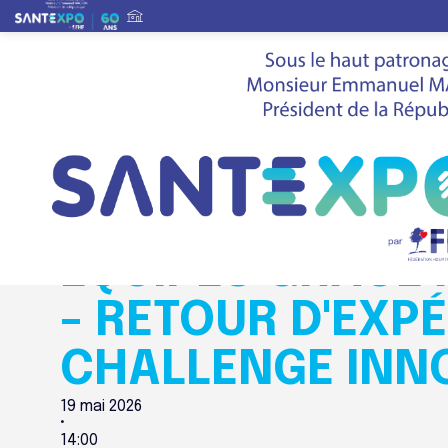
Agenda global du salon
Innovation
Développer le pouvoir d'agir des équipes grâce au d
du GHNE
Innovation
DÉVELOPPER LE 
ÉQUIPES GRÂCE 
- RETOUR D'EXPÉ
CHALLENGE INN
19 mai 2026
•
14:00