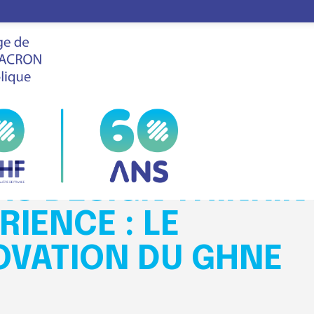
esign thinking - Retour d'expérience : le Challenge Innovat
LE
FHF
VIS
SALON
POUVOIR D'AGIR DE
AU DESIGN THINKIN
RIENCE : LE
OVATION DU GHNE