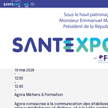
Agenda global du salon
Ressources humaines
Les établissements à l'assaut des réseaux sociau
Ressources humaines
LES ÉTABLISSEM
DES RÉSEAUX S
19 mai 2026
•
12:00
-
12:45
•
Agora Métiers & Formation
Agora consacrée à la communication des établisse