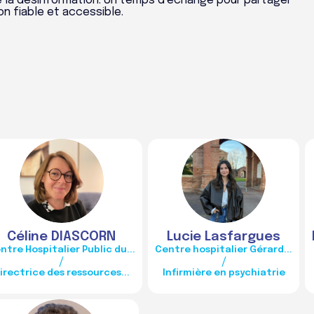
re la désinformation. Un temps d’échange pour partager
on fiable et accessible.
CD
LL
Céline
DIASCORN
Lucie
Lasfargues
ntre Hospitalier Public du...
Centre hospitalier Gérard...
/
/
irectrice des ressources...
Infirmière en psychiatrie