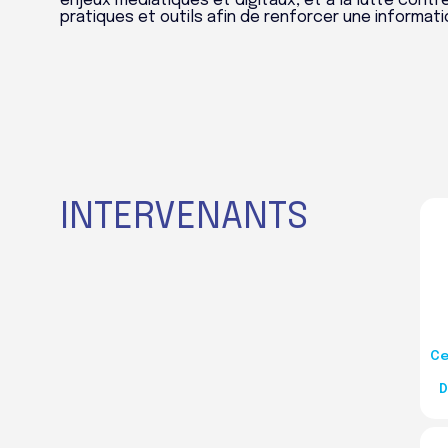
enjeux médiatiques et digitaux, et à la lutte cont
pratiques et outils afin de renforcer une informati
INTERVENANTS
Ce
D