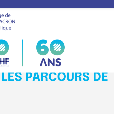
n pour fluidifier les parcours de soins
LE
FHF
VIS
SALON
 PATIENT :
 COMMUNICATION
R LES PARCOURS DE