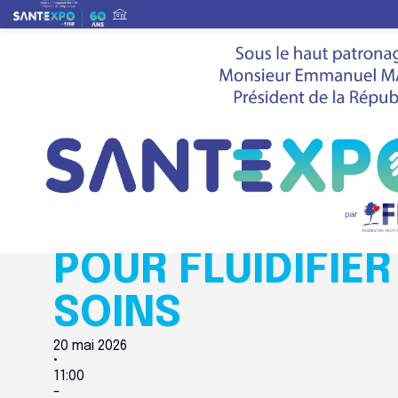
Agenda global du salon
Innovation
Du soignant au patient : réinventer la communicatio
Innovation
DU SOIGNANT AU
RÉINVENTER LA
POUR FLUIDIFIE
SOINS
20 mai 2026
•
11:00
-