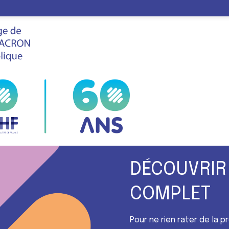
GUIGO
nel de la plateforme d’impression 3D W.Print
LE
FHF
VIS
SALON
DÉCOUVRIR
COMPLET
Pour ne rien rater de la 