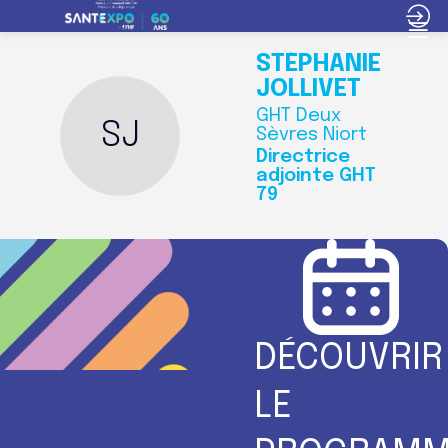
STÉPHANIE
JOLLIVET
GHT Deux
SJ
Sèvres Niort
Directrice
adjointe GHT
79
DÉCOUVRIR
LE