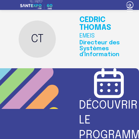
CÉDRIC
THOMAS
EMEIS
CT
Directeur des
Systèmes
d'Information
DÉCOUVRIR
LE
PROGRAMM