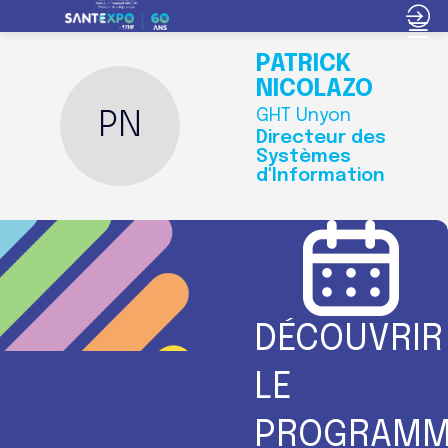
PATRICK
NICOLAZO
GHT Unyon
PN
Directeur des
Systèmes
d'Information
DÉCOUVRIR
LE
PROGRAMM