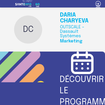
DARIA
CHARYEVA
OUTSCALE -
DC
Dassault
Systèmes
Marketing
DÉCOUVRIR
LE
PROGRAMM