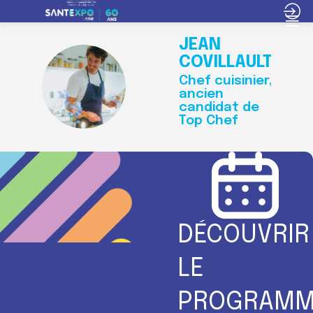
JEAN
COVILLAULT
Chef cuisinier,
JC
ancien
candidat de
Top Chef
DÉCOUVRIR
LE
PROGRAMM