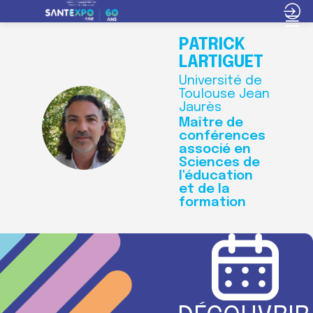
PATRICK
LARTIGUET
Université de
Toulouse Jean
Jaurès
PL
Maître de
conférences
associé en
Sciences de
l'éducation
et de la
formation