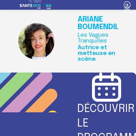
ARIANE
BOUMENDIL
Les Vagues
AB
Tranquilles
Autrice et
metteuse en
scène
DÉCOUVRIR
LE