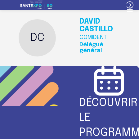
DAVID
CASTILLO
DC
COMIDENT
Délégué
général
DÉCOUVRIR
LE
PROGRAMM