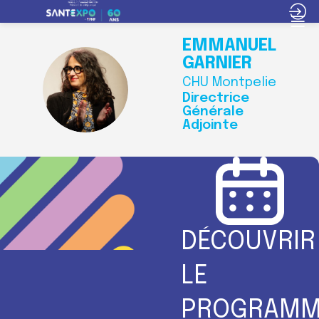
EMMANUELLE
GARNIER
CHU Montpelier
EG
Directrice
Générale
Adjointe
DÉCOUVRIR
LE
PROGRAMM