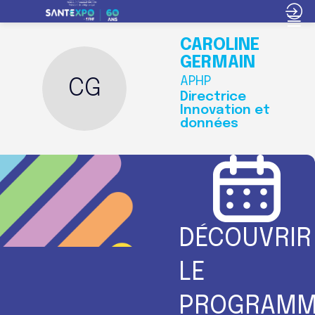
CAROLINE
GERMAIN
APHP
CG
Directrice
Innovation et
données
DÉCOUVRIR
LE
PROGRAMM