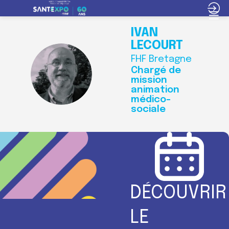
IVAN
LECOURT
FHF Bretagne
IL
Chargé de
mission
animation
médico-
sociale
DÉCOUVRIR
LE