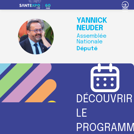
YANNICK
NEUDER
YN
Assemblée
Nationale
Député
DÉCOUVRIR
LE
PROGRAMM