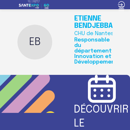
ETIENNE
BENDJEBBAR
CHU de Nantes
EB
Responsable
du
département
Innovation et
Développement
DÉCOUVRIR
LE