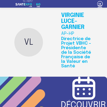
VIRGINIE
LUCE-
GARNIER
AP-HP
Directrice de
VL
Projet VBHC -
Présidente
de la Société
Française de
la Valeur en
Santé
DÉCOUVRIR