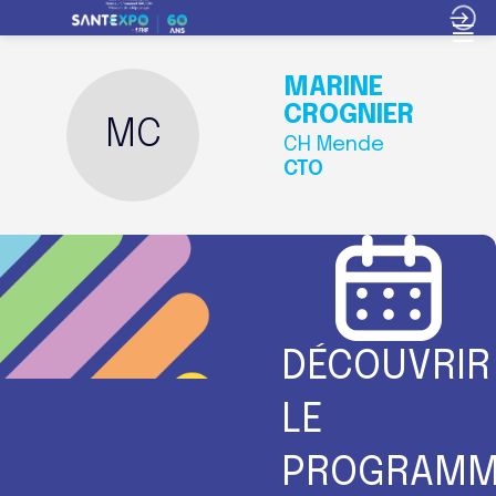
MARINE
CROGNIER
MC
CH Mende
CTO
DÉCOUVRIR
LE
PROGRAMM