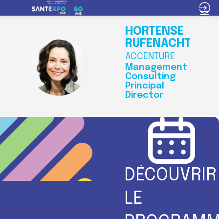
HORTENSE
RUFENACHT
ACCENTURE
HR
Management
Consulting
Principal
Director
DÉCOUVRIR
LE