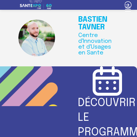
BASTIEN
TAVNER
Centre
BT
d'Innovation
et d'Usages
en Sante
DÉCOUVRIR
LE
PROGRAMM